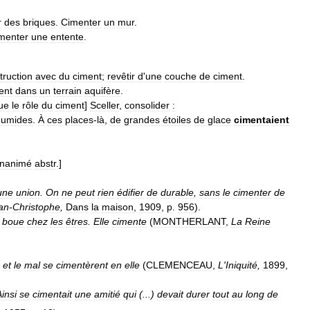
r
des
briques
.
Cimenter
un
mur
.
menter
une
entente
.
truction
avec
du
ciment
;
revêtir
d
'
une
couche
de
ciment
.
ent
dans
un
terrain
aquifère
.
ue
le
rôle
du
ciment
]
Sceller
,
consolider
:
humides
.
À
ces
places
-
là
,
de
grandes
étoiles
de
glace
cimentaient
inanimé
abstr
.]
une
union
.
On
ne
peut
rien
édifier
de
durable
,
sans
le
cimenter
de
an
-
Christophe
,
Dans
la
maison
,
1909
,
p
.
956
).
boue
chez
les
êtres
.
Elle
cimente
(
MONTHERLANT
,
La
Reine
et
le
mal
se
cimentèrent
en
elle
(
CLEMENCEAU
,
L
'
Iniquité
,
1899
,
insi
se
cimentait
une
amitié
qui
(...)
devait
durer
tout
au
long
de