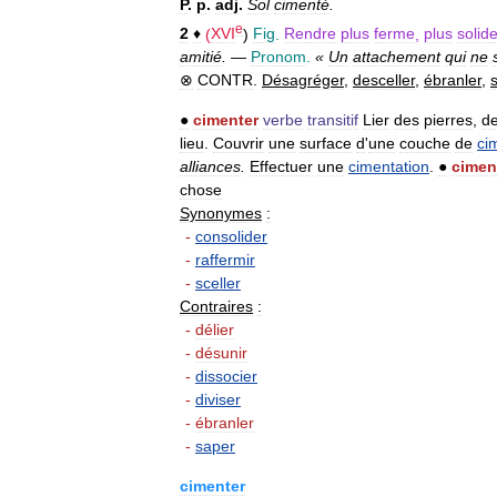
P
.
p
.
adj
.
Sol
cimenté
.
e
2
♦
(
XVI
)
Fig
.
Rendre
plus
ferme
,
plus
solid
amitié
.
—
Pronom
.
«
Un
attachement
qui
ne
⊗
CONTR
.
Désagréger
,
desceller
,
ébranler
,
●
cimenter
verbe
transitif
Lier
des
pierres
,
d
lieu
.
Couvrir
une
surface
d
'
une
couche
de
ci
alliances
.
Effectuer
une
cimentation
.
●
cimen
chose
Synonymes
:
-
consolider
-
raffermir
-
sceller
Contraires
:
-
délier
-
désunir
-
dissocier
-
diviser
-
ébranler
-
saper
cimenter