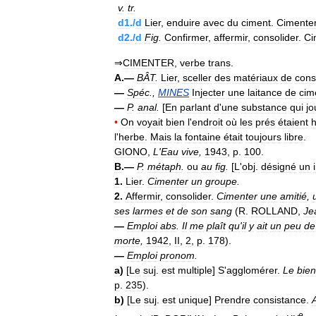
v
.
tr
.
d1
./
d
Lier
,
enduire
avec
du
ciment
.
Cimente
d2
./
d
Fig
.
Confirmer
,
affermir
,
consolider
.
Ci
⇒
CIMENTER
,
verbe
trans
.
A
.—
BÂT
.
Lier
,
sceller
des
matériaux
de
cons
—
Spéc
.,
MINES
Injecter
une
laitance
de
cim
—
P
.
anal
.
[
En
parlant
d
'
une
substance
qui
jo
•
On
voyait
bien
l
'
endroit
où
les
prés
étaient
l
'
herbe
.
Mais
la
fontaine
était
toujours
libre
.
GIONO
,
L
'
Eau
vive
,
1943
,
p
.
100
.
B
.—
P
.
métaph
.
ou
au
fig
.
[
L
'
obj
.
désigné
un
1
.
Lier
.
Cimenter
un
groupe
.
2
.
Affermir
,
consolider
.
Cimenter
une
amitié
,
ses
larmes
et
de
son
sang
(
R
.
ROLLAND
,
Je
—
Emploi
abs
.
Il
me
plaît
qu
'
il
y
ait
un
peu
de
morte
,
1942
,
II
,
2
,
p
.
178
).
—
Emploi
pronom
.
a
)
[
Le
suj
.
est
multiple
]
S
'
agglomérer
.
Le
bien
p
.
235
).
b
)
[
Le
suj
.
est
unique
]
Prendre
consistance
.
A
e