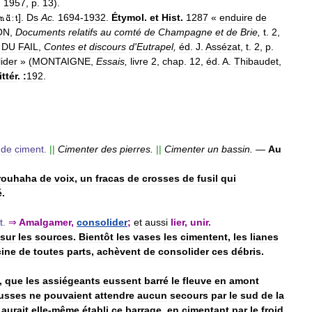
,
1957
,
p
.
13
).
].
Ds
Ac
.
1694
-
1932
.
Étymol
.
et
Hist
.
1287
«
enduire
de
ON
,
Documents
relatifs
au
comté
de
Champagne
et
de
Brie
,
t
.
2
,
.
DU
FAIL
,
Contes
et
discours
d
'
Eutrapel
,
éd
.
J
.
Assézat
,
t
.
2
,
p
.
ider
» (
MONTAIGNE
,
Essais
,
livre
2
,
chap
.
12
,
éd
.
A
.
Thibaudet
,
ittér
.
:
192
.
de
ciment
.
||
Cimenter
des
pierres
.
||
Cimenter
un
bassin
.
—
Au
rouhaha
de
voix
,
un
fracas
de
crosses
de
fusil
qui
é
.
t
.
⇒
Amalgamer
,
consolider
;
et
aussi
lier
,
unir
.
sur
les
sources
.
Bientôt
les
vases
les
cimentent
,
les
lianes
cine
de
toutes
parts
,
achèvent
de
consolider
ces
débris
.
,
que
les
assiégeants
eussent
barré
le
fleuve
en
amont
usses
ne
pouvaient
attendre
aucun
secours
par
le
sud
de
la
aurait
elle
-
même
établi
ce
barrage
,
en
cimentant
par
le
froid