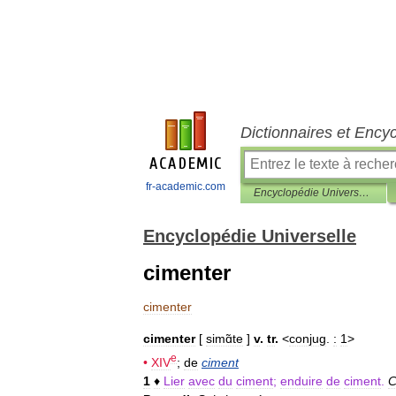
Dictionnaires et Ency
fr-academic.com
Encyclopédie Universelle
Encyclopédie Universelle
cimenter
cimenter
cimenter
[
simɑ̃te
]
v
.
tr
.
<
conjug
.
:
1
>
e
•
XIV
;
de
ciment
1
♦
Lier
avec
du
ciment
;
enduire
de
ciment
.
C