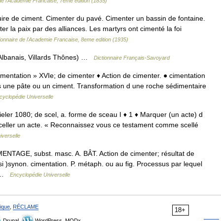
 de l'Academie Francaise, 7eme edition (1835)
uire de ciment. Cimenter du pavé. Cimenter un bassin de fontaine.
nter la paix par des alliances. Les martyrs ont cimenté la foi
ionnaire de l'Academie Francaise, 8eme edition (1935)
 (Albanais, Villards Thônes) …
Dictionnaire Français-Savoyard
 cémentation » XVIe; de cimenter ♦ Action de cimenter. ● cimentation
ns une pâte ou un ciment. Transformation d une roche sédimentaire
cyclopédie Universelle
 sieler 1080; de scel, a. forme de sceau I ♦ 1 ♦ Marquer (un acte) d
Sceller un acte. « Reconnaissez vous ce testament comme scellé
iverselle
ENTAGE, subst. masc. A. BÂT. Action de cimenter; résultat de
i )synon. cimentation. P. métaph. ou au fig. Processus par lequel
t… …
Encyclopédie Universelle
ique
,
RÉCLAME
18+
Drupal,
WordPress, MODx.