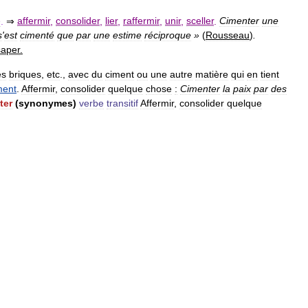
e
.
⇒
affermir
,
consolider
,
lier
,
raffermir
,
unir
,
sceller
.
Cimenter
une
s
'
est
cimenté
que
par
une
estime
réciproque
»
(
Rousseau
)
.
saper
.
es
briques
,
etc
.,
avec
du
ciment
ou
une
autre
matière
qui
en
tient
ment
.
Affermir
,
consolider
quelque
chose
:
Cimenter
la
paix
par
des
ter
(
synonymes
)
verbe
transitif
Affermir
,
consolider
quelque