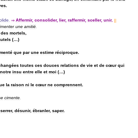
ves
.
olide
.
⇒
Affermir
,
consolider
,
lier
,
raffermir
,
sceller
,
unir
.
||
imenter
une
amitié
.
des
mortels
,
utels
(…)
imenté
que
par
une
estime
réciproque
.
changées
toutes
ces
douces
relations
de
vie
et
de
cœur
qui
notre
insu
entre
elle
et
moi
(…)
ue
la
raison
ni
le
cœur
ne
comprennent
.
se
cimente
.
serrer
,
désunir
,
ébranler
,
saper
.