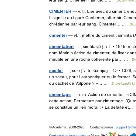
leur sang. Cimenter l amitié.… …
Dictionnaire
CIMENTER
— v. tr. Lier avec du ciment, end
Il signifie au figuré Confirmer, affermir. Cime
chrétienne par leur sang. Cimenter… …
Dict
cimenter
— vt. , mettre du ciment : simintâ
cimentation
— [ simɑ̃tasjɔ̃ ] n. f. • 1845; «
nom féminin Action de cimenter, de fixer da
meuble en une roche cohérente par… …
En
sceller
— [ sele ] v. tr. <conjug. : 1> • 1328;
un sceau, pour l authentiquer ou le fermer. 
du cachet de Volpone ? »… …
Encyclopédie Un
cimentage
— n. m. Action de cimenter. ⇒CIM
cette action. Fermeture par cimentage. (Quas
se constitue un lien moral : • La défaite e
© Academic, 2000-2026
Contactez-nous:
Support techn
Dictionnaires exportation
, créé sur PHP,
Joomla,