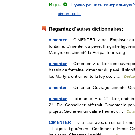
Игры ⚽
Нужно решить контрольную?
ciment-colle
Regardez d'autres dictionnaires:
cimenter
— CIMENTER. v. act. Employer du 
fontaine. Cimenter du pavé. Il signifie figuré
Martyrs ont cimenté la Foi par leur sang.
cimenter
— Cimenter. v. a. Lier des ouvrage
bassin de fontaine. cimenter du pavé. Il signif
les Martyrs ont cimenté la foy de… …
Diction
cimenter
— Cimenter. Ouvrage cimenté, O
cimenter
— (si man té) v. a. 1° Lier, enduir
2° Fig. Consolider, affermir. Cimenter la paix
projets, Sache en un calme heureux …
Dicti
CIMENTER
— v. a. Lier avec du ciment, end
Il signifie figurément, Confirmer, affermir. C