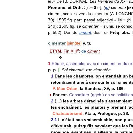
leur
vie
(
B
.
DORIVAL
,
Les
Peintres
du
XX
s
.
Prononc
.
et
Orth
.
:
[
],
(
je
)
cimente
[
ciment
,
sceller
avec
du
ciment
» (
A
.
LONGN
70
);
1595
fig
.
part
.
passé
adjectivé
«
lié
» (
N
249
);
1595
fig
.
se
cimenter
«
s
'
unir
,
se
consol
p
.
582
).
Dér
.
de
ciment
;
dés
.
-
er
.
Fréq
.
abs
.
l
cimenter
[
simɑ̃te
]
v
.
tr
.
e
ÉTYM
.
Fin
XIII
;
de
ciment
.
❖
1
Réunir
,
assembler
avec
du
ciment
;
enduire
p
.
p
.
||
Sol
cimenté
,
rue
cimentée
.
1
Dans
les
chambres
,
on
entendait
un
b
retombaient
une
à
une
sur
le
sol
ciment
P
.
Mac
Orlan
,
la
Bandera
,
XV
,
p
.
186
.
♦
Par
ext
.
Consolider
(
qqch
.)
en
se
solidifian
2
(…)
les
arbres
déracinés
s
'
assemblent
les
enchaînent
,
les
plantes
y
prenant
ra
Chateaubriand
,
Atala
,
Prologue
,
p
.
38
.
2
.
1
Il
n
'
était
pas
vraisemblable
,
non
plus
d
'
Irkoutsk
,
puisqu
'
ils
savaient
que
les
R
province
.
Avant
peu
,
d
'
ailleurs
,
la
nature