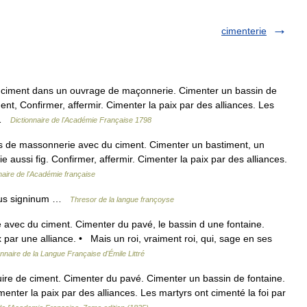
cimenterie
ciment dans un ouvrage de maçonnerie. Cimenter un bassin de
ment, Confirmer, affermir. Cimenter la paix par des alliances. Les
… …
Dictionnaire de l'Académie Française 1798
s de massonnerie avec du ciment. Cimenter un bastiment, un
ie aussi fig. Confirmer, affermir. Cimenter la paix par des alliances.
naire de l'Académie française
pus signinum …
Thresor de la langue françoyse
e avec du ciment. Cimenter du pavé, le bassin d une fontaine.
 par une alliance. • Mais un roi, vraiment roi, qui, sage en ses
onnaire de la Langue Française d'Émile Littré
uire de ciment. Cimenter du pavé. Cimenter un bassin de fontaine.
imenter la paix par des alliances. Les martyrs ont cimenté la foi par