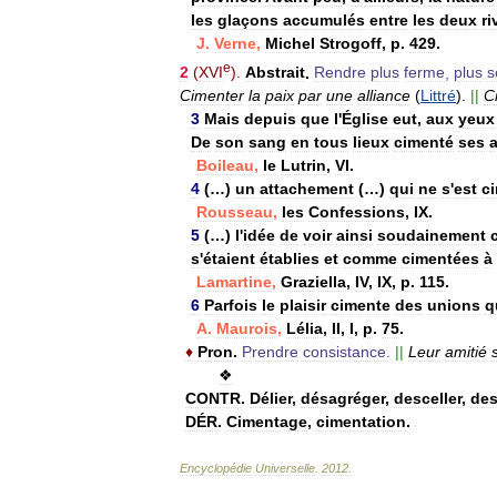
les
glaçons
accumulés
entre
les
deux
ri
J
.
Verne
,
Michel
Strogoff
,
p
.
429
.
e
2
(
XVI
).
Abstrait
.
Rendre
plus
ferme
,
plus
s
Cimenter
la
paix
par
une
alliance
(
Littré
).
||
C
3
Mais
depuis
que
l
'
Église
eut
,
aux
yeux
De
son
sang
en
tous
lieux
cimenté
ses
a
Boileau
,
le
Lutrin
,
VI
.
4
(…)
un
attachement
(…)
qui
ne
s
'
est
c
Rousseau
,
les
Confessions
,
IX
.
5
(…)
l
'
idée
de
voir
ainsi
soudainement
s
'
étaient
établies
et
comme
cimentées
à
Lamartine
,
Graziella
,
IV
,
IX
,
p
.
115
.
6
Parfois
le
plaisir
cimente
des
unions
q
A
.
Maurois
,
Lélia
,
II
,
I
,
p
.
75
.
♦
Pron
.
Prendre
consistance
.
||
Leur
amitié
❖
CONTR
.
Délier
,
désagréger
,
desceller
,
des
DÉR
.
Cimentage
,
cimentation
.
Encyclopédie
Universelle
.
2012
.