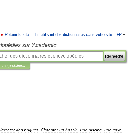
Retenir le site
En utilisant des dictionnaires dans votre site
FR
clopédies sur 'Academic'
Recherche!
interprétations
imenter
des
briques
.
Cimenter
un
bassin
,
une
piscine
,
une
cave
.